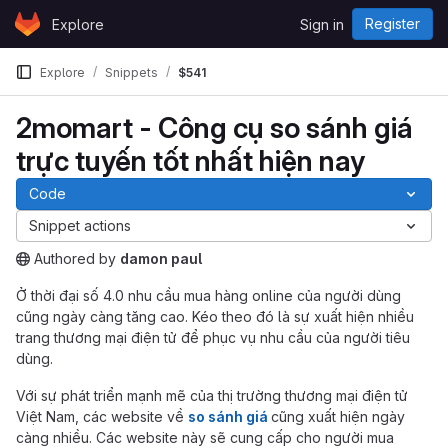
Skip to content
Register
Explore
Sign in
GitLab
Explore
Snippets
$541
2momart - Công cụ so sánh giá
trực tuyến tốt nhất hiện nay
Code
Snippet actions
Authored
by
damon paul
The snippet can be accessed without any authentication.
Ở thời đại số 4.0 nhu cầu mua hàng online của người dùng
cũng ngày càng tăng cao. Kéo theo đó là sự xuất hiện nhiều
trang thương mại điện tử để phục vụ nhu cầu của người tiêu
dùng.
Với sự phát triển mạnh mẽ của thị trường thương mại điện tử
Việt Nam, các website về
so sánh giá
cũng xuất hiện ngày
càng nhiều. Các website này sẽ cung cấp cho người mua