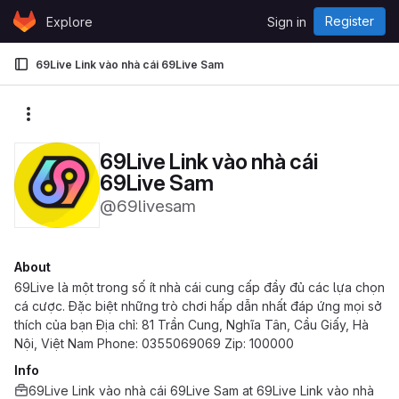
Skip to content
Register
Explore
Sign in
GitLab
69Live Link vào nhà cái 69Live Sam
More actions
69Live Link vào nhà cái
69Live Sam
@69livesam
About
69Live là một trong số ít nhà cái cung cấp đầy đủ các lựa chọn
cá cược. Đặc biệt những trò chơi hấp dẫn nhất đáp ứng mọi sở
thích của bạn Địa chỉ: 81 Trần Cung, Nghĩa Tân, Cầu Giấy, Hà
Nội, Việt Nam Phone: 0355069069 Zip: 100000
Info
69Live Link vào nhà cái 69Live Sam
at
69Live Link vào nhà