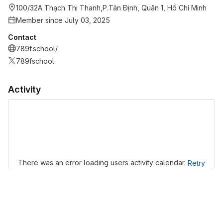
100/32A Thạch Thị Thanh,P.Tân Định, Quận 1, Hồ Chí Minh
Member since July 03, 2025
Contact
789f.school/
789fschool
Activity
Loading
There was an error loading users activity calendar.
Retry