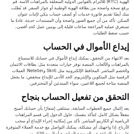
الهوية (KYC) للالتزام بالقوانين الدولية المتعلقة بالمراهنات الآمنة. قم
برفع نسخة واضحة من بطاقة الهوية الوطنية أو جواز السفر. قد يُطلب
منك أيضًا تقديم فاتورة خدمات أو كشف حساب بنكي لإثبات عنوان
السكن. تأكد من أن جميع الصور واضحة وأن المستندات حديثة. عادةً ما
تستغرق عملية المراجعة ساعات قليلة إلى يومين عمل كحد أقصى،
حسب ضغط الطلبات.
إيداع الأموال في الحساب
بعد الانتهاء من التحقق، يمكنك إيداع الأموال في حسابك للاستمتاع
بالمراهنات والألعاب. المنصة توفر خيارات متعددة مثل: بطاقات الائتمان
والخصم المباشر. المحافظ الإلكترونية مثل Skrill وNeteller. العملات
الرقمية مثل البيتكوين والإيثريوم. الحد الأدنى للإيداع منخفض، ما يجعل
المنصة متاحة لجميع اللاعبين، سواء المبتدئين أو المحترفين.
التحقق من تفعيل الحساب بنجاح
بعد إكمال جميع الخطوات السابقة، ستتلقى إشعارًا بأن حسابك أصبح
مفعلاً بشكل كامل. لتتأكد بنفسك: حاول الدخول إلى قسم المراهنات
الرياضية أو الكازينو المباشر. تأكد من إمكانية إجراء الإيداع أو سحب
الأرباح. إذا واجهتك أي مشكلة، يمكنك التواصل مع خدمة العملاء المتوفرة
على مدار الساعة عبر الدردشة المباشرة أو البريد الإلكتروني.