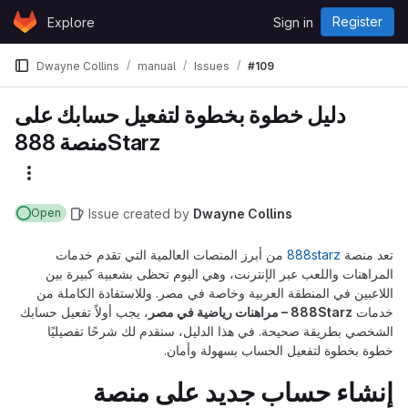
Skip to content
Register
Explore
Sign in
GitLab
Dwayne Collins
manual
Issues
#109
دليل خطوة بخطوة لتفعيل حسابك على
منصة 888Starz
More actions
Issue
created
by
Dwayne Collins
Open
تعد منصة
888starz
من أبرز المنصات العالمية التي تقدم خدمات
المراهنات واللعب عبر الإنترنت، وهي اليوم تحظى بشعبية كبيرة بين
اللاعبين في المنطقة العربية وخاصة في مصر. وللاستفادة الكاملة من
خدمات
888Starz – مراهنات رياضية في مصر
، يجب أولاً تفعيل حسابك
الشخصي بطريقة صحيحة. في هذا الدليل، سنقدم لك شرحًا تفصيليًا
خطوة بخطوة لتفعيل الحساب بسهولة وأمان.
إنشاء حساب جديد على منصة