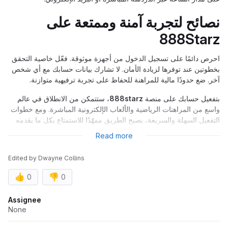
نصائح لتجربة آمنة وممتعة على
888Starz
احرص دائمًا على تسجيل الدخول من أجهزة موثوقة. فعّل خاصية التحقق
بخطوتين عند توفرها لزيادة الأمان. لا تشارك بيانات حسابك مع أي شخص
آخر. ضع حدودًا مالية للمراهنة للحفاظ على تجربة ترفيهية متوازنة.
بتفعيل حسابك على منصة
888starz
، ستتمكن من الانطلاق في عالم
واسع من المراهنات الرياضية والألعاب الإلكترونية المباشرة. ومع خطوات
التفعيل السهلة والسريعة، يصبح الطريق ممهّدًا للاستمتاع بكل ما يقدمه
888Starz – مراهنات رياضية في مصر
من فرص وتجارب غنية للاعبين.
Read more
Edited
by
Dwayne Collins
👍
👎
0
0
Assignee
None