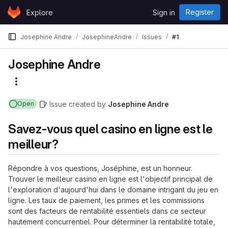
Skip to content
Register
Explore
Sign in
GitLab
Josephine Andre
JosephineAndre
Issues
#1
Josephine Andre
More actions
Issue
created
by
Josephine Andre
Open
Savez-vous quel casino en ligne est le
meilleur?
Répondre à vos questions, Joséphine, est un honneur.
Trouver le meilleur casino en ligne est l'objectif principal de
l'exploration d'aujourd'hui dans le domaine intrigant du jeu en
ligne. Les taux de paiement, les primes et les commissions
sont des facteurs de rentabilité essentiels dans ce secteur
hautement concurrentiel. Pour déterminer la rentabilité totale,