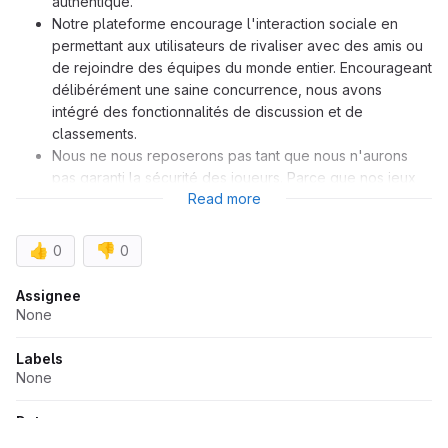
authentique.
Notre plateforme encourage l'interaction sociale en
permettant aux utilisateurs de rivaliser avec des amis ou
de rejoindre des équipes du monde entier. Encourageant
délibérément une saine concurrence, nous avons
intégré des fonctionnalités de discussion et de
classements.
Nous ne nous reposerons pas tant que nous n'aurons
pas garanti la sécurité des joueurs. Parce que nos jeux
Read more
sont destinés uniquement aux adultes, nous n'autorisons
personne de moins de 18 ans à y jouer. De plus, nous
fournissons des outils qui pourraient aider les joueurs à
👍
👎
0
0
vérifier leur budget tout en jouant.
Jouer à nos jeux avec de l'argent réel ne vous
Assignee
inquiétera pas le moins du monde. Vous pouvez gagner
None
des objets virtuels dans le jeu ou les acheter avec de
l'argent réel.
Labels
None
Fournisseurs de logiciels
Dates
Nous vous envoyons cette salutation avec nos meilleurs
Start:
None