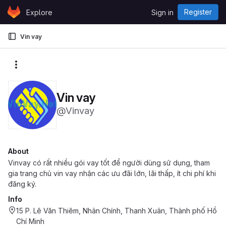
Skip to content
Register
Explore
Sign in
GitLab
Vin vay
More actions
Vin vay
@Vinvay
About
Vinvay có rất nhiều gói vay tốt để người dùng sử dụng, tham
gia trang chủ vin vay nhận các ưu đãi lớn, lãi thấp, ít chi phí khi
đăng ký.
Info
15 P. Lê Văn Thiêm, Nhân Chính, Thanh Xuân, Thành phố Hồ
Chí Minh