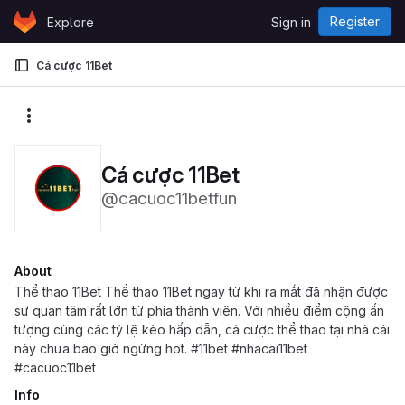
Skip to content
Register
Explore
Sign in
GitLab
Cá cược 11Bet
More actions
Cá cược 11Bet
@cacuoc11betfun
About
Thể thao 11Bet Thể thao 11Bet ngay từ khi ra mắt đã nhận được
sự quan tâm rất lớn từ phía thành viên. Với nhiều điểm cộng ấn
tượng cùng các tỷ lệ kèo hấp dẫn, cá cược thể thao tại nhà cái
này chưa bao giờ ngừng hot. #11bet #nhacai11bet
#cacuoc11bet
Info