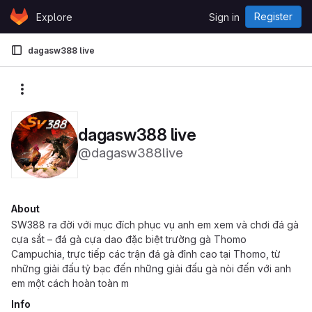
Skip to content
Register
Explore
Sign in
GitLab
dagasw388 live
More actions
dagasw388 live
@dagasw388live
About
SW388 ra đời với mục đích phục vụ anh em xem và chơi đá gà
cựa sắt – đá gà cựa dao đặc biệt trường gà Thomo
Campuchia, trực tiếp các trận đá gà đỉnh cao tại Thomo, từ
những giải đấu tỷ bạc đến những giải đấu gà nòi đến với anh
em một cách hoàn toàn m
Info