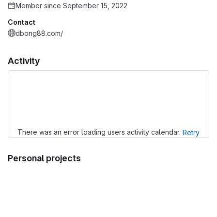
Member since September 15, 2022
Contact
dbong88.com/
Activity
Loading
There was an error loading users activity calendar.
Retry
Personal projects