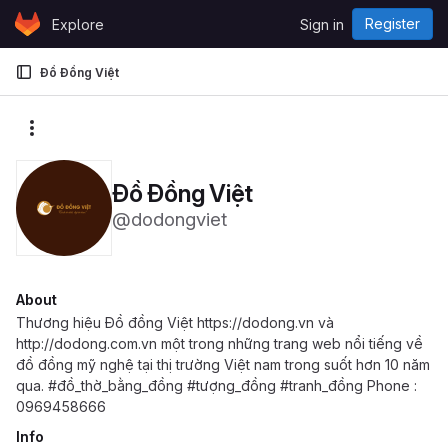
Skip to content
Register
Explore
Sign in
GitLab
Đồ Đồng Việt
More actions
Đồ Đồng Việt
@dodongviet
About
Thương hiệu Đồ đồng Việt https://dodong.vn và
http://dodong.com.vn một trong những trang web nổi tiếng về
đồ đồng mỹ nghệ tại thị trường Việt nam trong suốt hơn 10 năm
qua. #đồ_thờ_bằng_đồng #tượng_đồng #tranh_đồng Phone :
0969458666
Info