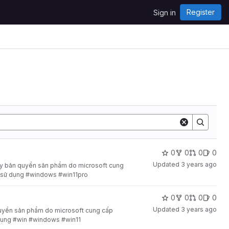
Register
Sign in
0
0
0
0
Updated
3 years ago
y bản quyền sản phẩm do microsoft cung
dễ sử dụng #windows #win11pro
0
0
0
0
Updated
3 years ago
uyền sản phẩm do microsoft cung cấp
ử dụng #win #windows #win11