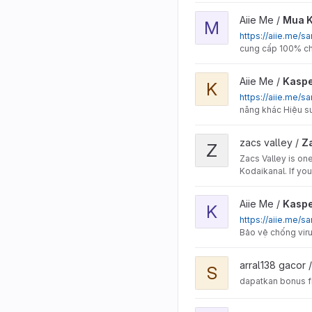
View Mua Key Windows 11
Aiie Me /
Mua K
M
https://aiie.me
cung cấp 100% chí
View Kaspersky Anti-Viru
Aiie Me /
Kaspe
K
https://aiie.me/s
năng khác Hiệu su
View Zacs Valley Kodaika
zacs valley /
Za
Z
Zacs Valley is on
Kodaikanal. If yo
View Kaspersky Internet 
Aiie Me /
Kaspe
K
https://aiie.me/s
Bảo vệ chống viru
View slot gacor hari ini p
arral138 gacor 
S
dapatkan bonus f