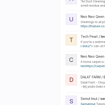
"Air Duct Cleanin
smell residue and 
View UK49s Lunchtime Re
Neo Neo Qeen
U
Greetings to all 
https://thabani.c
View techpearl1234 proje
Tech Pearl /
te
T
If you're a webma
l-links/">
cdn-af.f
View Carpet Dubai projec
Neo Neo Qeen
C
A home carpet is a
telshttps://carpe
View DalatFarm project
DALAT FARM /
D
Dalat Farm - Chuy
- Mỹ phẩm thiên nh
Địa chỉ: 713
View semutimut project
Semut Imut /
se
S
Semutimut
Tutori