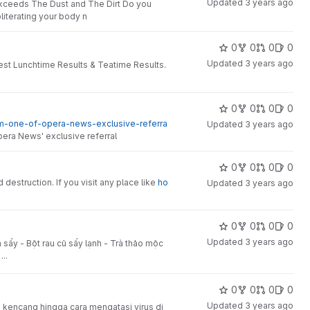
Updated
3 years ago
 Exceeds The Dust and The Dirt Do you
bliterating your body n
0
0
0
0
Updated
3 years ago
atest Lunchtime Results & Teatime Results.
0
0
0
0
m-one-of-opera-news-exclusive-referra
Updated
3 years ago
pera News' exclusive referral
0
0
0
0
 destruction. If you visit any place like
ho
Updated
3 years ago
0
0
0
0
Updated
3 years ago
 sấy - Bột rau củ sấy lạnh - Trà thảo mộc
..
0
0
0
0
Updated
3 years ago
h kencang hingga cara mengatasi virus di