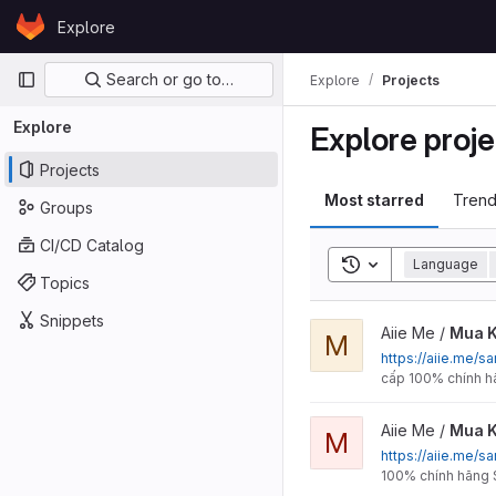
Skip to content
Explore
GitLab
Primary navigation
Search or go to…
Explore
Projects
Explore
Explore proje
Projects
Most starred
Trend
Groups
CI/CD Catalog
Toggle search his
Language
Topics
Snippets
View Mua Key Windows 11 
Aiie Me /
Mua K
M
https://aiie.me
cấp 100% chính hã
View Mua Key Windows 11
Aiie Me /
Mua K
M
https://aiie.me
100% chính hãng S