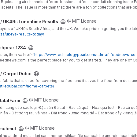
g Bgcleaning air channels offerprofessional offer air conduit cleaning issue
scents! The issue is more than that; there are a ton of collections that are o
sults project
MIT License
 /
UK49s Lunchtime Results
players of UK49s South Africa, and the UK. We take pride in getting you the l
o.za/uk49s-results-today/
ct
chpearl1234
ster, then <a href="
https://www.technologypearl.com/cdn-af-feednews-co
eednews.com is the perfect place for you to get started. They are one of O
t
 /
Carpet Dubai
 fabric that is used for covering the floor and it saves the floor from dust and
tstiledubai.com/home-carpets/
MIT License
DalatFarm
ên cung cấp các loại: Đặc sản Đà Lạt - Rau củ quả - Hoa quả tươi - Rau củ quả
iên - Đất trồng rau và hoa - Đất trồng xương rồng đá - Đất trồng cây kiểng lá .
MIT License
mutimut
al hp android mulai dari cara membersihkan file sampah hp android agar lebi