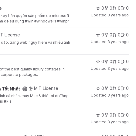
e
0
0
0
0
Updated
3 years ago
 key bản quyền sản phẩm do microsoft
quan dễ sử dụng #win #windows11 #winpr
IT License
0
0
0
0
Updated
3 years ago
 đảo, trang web nguy hiểm và nhiều tính
0
0
0
0
Updated
3 years ago
f the best quality luxury cottages in
or corporate packages.
t
MIT License
0
0
0
0
h Tốt Nhất
Updated
3 years ago
nh cá nhân, máy Mac & thiết bị di động
us #kis
0
0
0
0
Updated
3 years ago