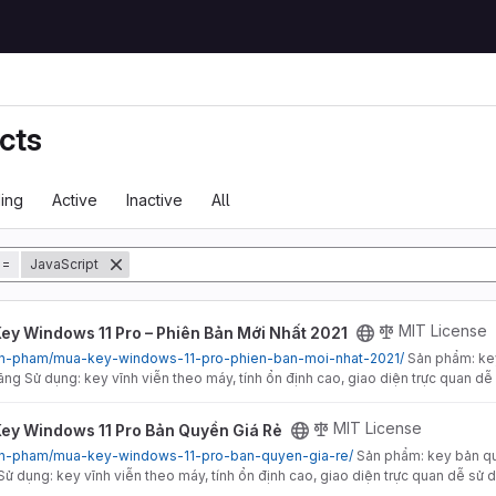
cts
ing
Active
Inactive
All
tory
=
JavaScript
Pro – Phiên Bản Mới Nhất 2021 project
MIT License
ey Windows 11 Pro – Phiên Bản Mới Nhất 2021
/san-pham/mua-key-windows-11-pro-phien-ban-moi-nhat-2021/
Sản phẩm: ke
ng Sử dụng: key vĩnh viễn theo máy, tính ổn định cao, giao diện trực quan 
 Pro Bản Quyền Giá Rẻ project
MIT License
ey Windows 11 Pro Bản Quyền Giá Rẻ
/san-pham/mua-key-windows-11-pro-ban-quyen-gia-re/
Sản phẩm: key bản q
ử dụng: key vĩnh viễn theo máy, tính ổn định cao, giao diện trực quan dễ s