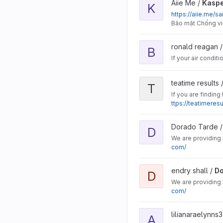
View Kaspersky Total Sec
Aiie Me /
Kaspe
K
https://aiie.me/s
Bảo mật Chống vir
View breezecool project
ronald reagan 
B
If your air condi
View Teatime Results pro
teatime results 
T
If you are findin
ttps://teatimeresu
View Dorado Tarde proje
Dorado Tarde 
D
We are providing
com/
View Dorado Tarde proje
endry shall /
Do
D
We are providing
com/
View Air Duct Cleaning R
lilianaraelynns3
A