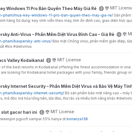
 Pro Bản Quyền Theo Máy Giá Rẻ project
MIT Licens
ey Windows 11 Pro Bản Quyền Theo Máy Giá Rẻ
/san-pham/mua-key-windows-11-pro-ban-quyen-theo-may-gia-re/
Sản phẩm:
nh hãng Sử dụng: key vĩnh viễn theo máy, tính ổn định cao, giao diện trực 
s – Phần Mềm Diệt Virus Đỉnh Cao – Giá Rẻ project
M
rsky Anti-Virus – Phần Mềm Diệt Virus Đỉnh Cao – Giá Rẻ
an-pham/kaspersky-anti-virus/
Bảo mật Chống virus, phần mềm gián điệp, lừa
ất #kis #dietvirrus
nal project
MIT License
cs Valley Kodaikanal
e of the best resorts in Kodaikanal offering the finest accommodation in one o
u are looking for Kodaikanal hotel packages with your family, friends group 
Security – Phần Mềm Diệt Virus và Bảo Vệ Máy Tính Tốt Nhất projec
rsky Internet Security – Phần Mềm Diệt Virus và Bảo Vệ Máy Tín
an-pham/kaspersky-internet-security/
Bộ sản phẩm bảo mật nâng cao – máy tí
s, mã độc mã hóa tống tiền, lừa đảo, thư rác và nhiều tính năng khác #dietvirr
roject
MIT License
/
slot gacor hari ini
reeespin pgsoft sampai 55% hanya di
bonanza138