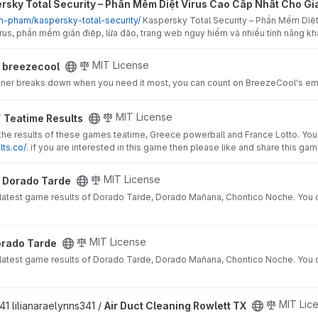
urity – Phần Mềm Diệt Virus Cao Cấp Nhất Cho Gia Đình Bạn projec
rsky Total Security – Phần Mềm Diệt Virus Cao Cấp Nhất Cho Gi
an-pham/kaspersky-total-security/
Kaspersky Total Security – Phần Mềm Diệt
us, phần mềm gián điệp, lừa đảo, trang web nguy hiểm và nhiều tính năng k
MIT License
/
breezecool
tioner breaks down when you need it most, you can count on BreezeCool's eme
ject
MIT License
/
Teatime Results
g the results of these games teatime, Greece powerball and France Lotto. You
lts.co/
. if you are interested in this game then please like and share this ga
ct
MIT License
/
Dorado Tarde
 latest game results of Dorado Tarde, Dorado Mañana, Chontico Noche. You
ct
MIT License
rado Tarde
 latest game results of Dorado Tarde, Dorado Mañana, Chontico Noche. You
owlett TX project
MIT Lic
41 lilianaraelynns341 /
Air Duct Cleaning Rowlett TX