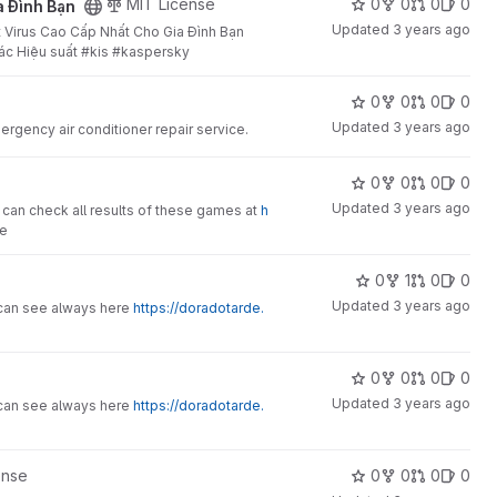
t
MIT License
0
0
0
0
a Đình Bạn
Updated
3 years ago
 Virus Cao Cấp Nhất Cho Gia Đình Bạn
hác Hiệu suất #kis #kaspersky
0
0
0
0
Updated
3 years ago
rgency air conditioner repair service.
0
0
0
0
Updated
3 years ago
 can check all results of these games at
h
me
0
1
0
0
Updated
3 years ago
 can see always here
https://doradotarde.
0
0
0
0
Updated
3 years ago
 can see always here
https://doradotarde.
ense
0
0
0
0