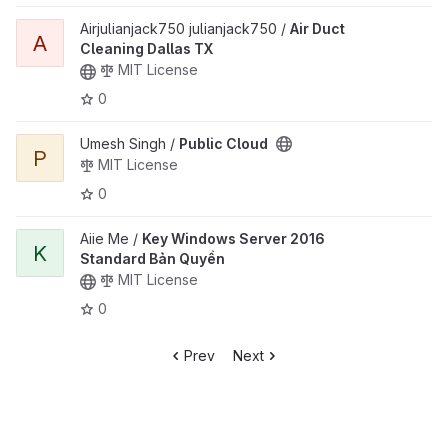
View Air Duct Cleaning Dallas TX project
Airjulianjack750 julianjack750 /
Air Duct
A
Cleaning Dallas TX
MIT License
0
View Public Cloud project
Umesh Singh /
Public Cloud
P
MIT License
0
View Key Windows Server 2016 Standard Bản Quyền project
Aiie Me /
Key Windows Server 2016
K
Standard Bản Quyền
MIT License
0
Prev
Next