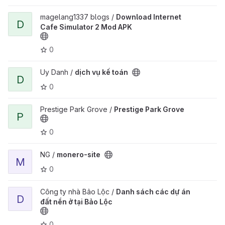
View Download Internet Cafe Simulator 2 Mod APK project
magelang1337 blogs /
Download Internet
D
Cafe Simulator 2 Mod APK
0
View dịch vụ kế toán project
Uy Danh /
dịch vụ kế toán
D
0
View Prestige Park Grove project
Prestige Park Grove /
Prestige Park Grove
P
0
View monero-site project
NG /
monero-site
M
0
View Danh sách các dự án đất nền ở tại Bảo Lộc project
Công ty nhà Bảo Lộc /
Danh sách các dự án
D
đất nền ở tại Bảo Lộc
0