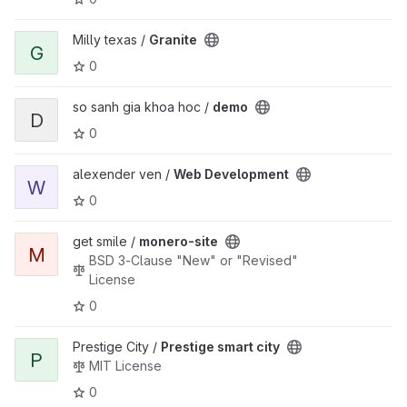
View Granite project
Milly texas /
Granite
G
0
View demo project
so sanh gia khoa hoc /
demo
D
0
View Web Development project
alexender ven /
Web Development
W
0
View monero-site project
get smile /
monero-site
M
BSD 3-Clause "New" or "Revised"
License
0
View Prestige smart city project
Prestige City /
Prestige smart city
P
MIT License
0