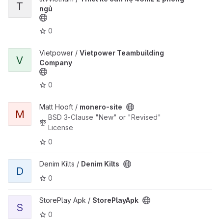
T
ngủ
0
View Vietpower Teambuilding Company project
Vietpower /
Vietpower Teambuilding
V
Company
0
View monero-site project
Matt Hooft /
monero-site
M
BSD 3-Clause "New" or "Revised"
License
0
View Denim Kilts project
Denim Kilts /
Denim Kilts
D
0
View StorePlayApk project
StorePlay Apk /
StorePlayApk
S
0