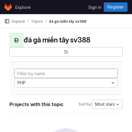
Skip to content
Register
Explore
Sign in
GitLab
Explore
Topics
đá gà miền tây sv388
đá gà miền tây sv388
Đ
PHP
Projects with this topic
Most stars
Sort by: