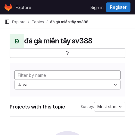
Skip to content
Register
Explore
Sign in
GitLab
Explore
Topics
đá gà miền tây sv388
đá gà miền tây sv388
Đ
Java
Projects with this topic
Most stars
Sort by: