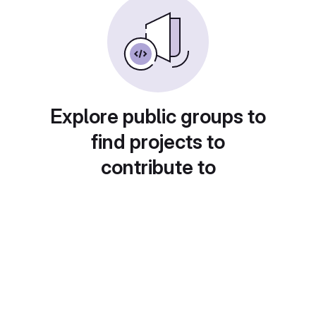
Explore public groups to
find projects to
contribute to