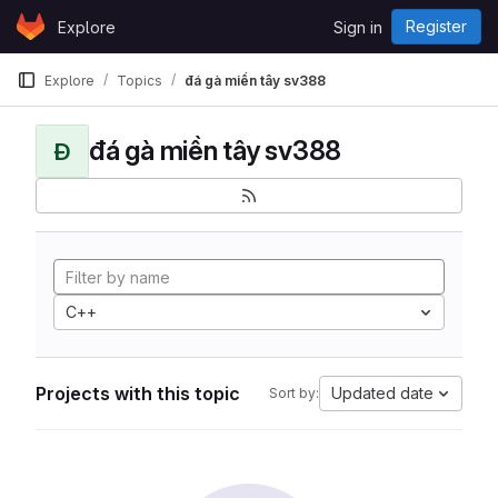
Skip to content
Register
Explore
Sign in
GitLab
Explore
Topics
đá gà miền tây sv388
đá gà miền tây sv388
Đ
C++
Projects with this topic
Updated date
Sort by: