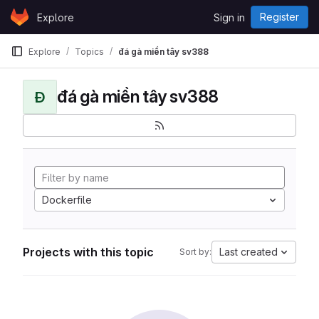
Skip to content
Register
Explore
Sign in
GitLab
Explore
Topics
đá gà miền tây sv388
đá gà miền tây sv388
Đ
Dockerfile
Projects with this topic
Last created
Sort by: