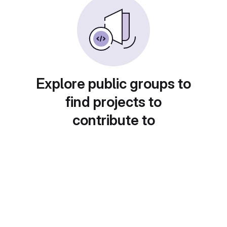
Explore public groups to
find projects to
contribute to