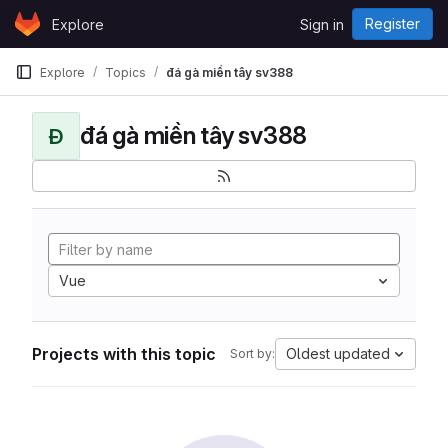
Skip to content
Register
Explore
Sign in
GitLab
Explore
Topics
đá gà miền tây sv388
đá gà miền tây sv388
Đ
Vue
Projects with this topic
Oldest updated
Sort by: