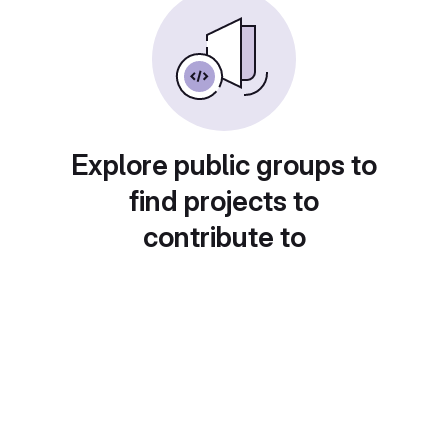
Explore public groups to
find projects to
contribute to