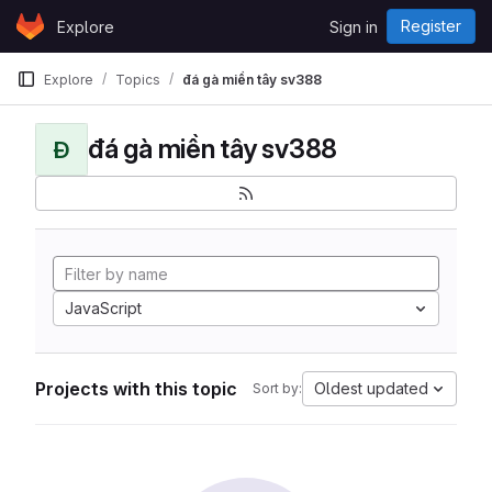
Skip to content
Register
Explore
Sign in
GitLab
Explore
Topics
đá gà miền tây sv388
đá gà miền tây sv388
Đ
JavaScript
Projects with this topic
Oldest updated
Sort by: