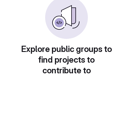
Explore public groups to
find projects to
contribute to