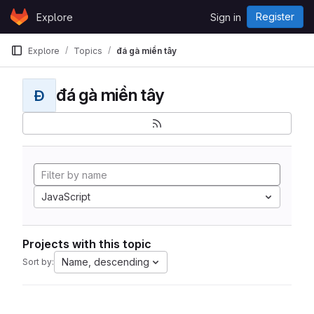
Skip to content
Register
Explore
Sign in
GitLab
Explore
Topics
đá gà miền tây
đá gà miền tây
Đ
JavaScript
Projects with this topic
Name, descending
Sort by: