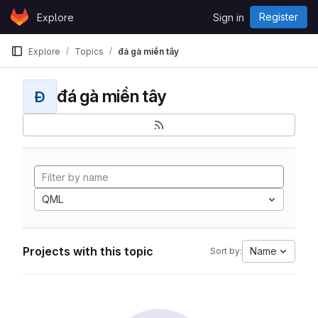
Skip to content
Register
Explore
Sign in
GitLab
Explore
Topics
đá gà miền tây
đá gà miền tây
Đ
QML
Projects with this topic
Name
Sort by: