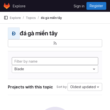
Skip to content
Register
Explore
Sign in
GitLab
Explore
Topics
đá gà miền tây
đá gà miền tây
Đ
Blade
Projects with this topic
Oldest updated
Sort by: