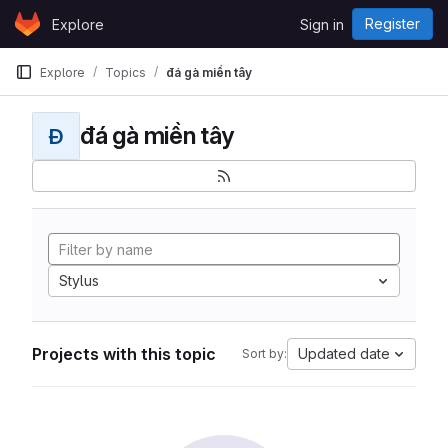
Skip to content
Register
Explore
Sign in
GitLab
Explore
Topics
đá gà miền tây
đá gà miền tây
Đ
Stylus
Projects with this topic
Updated date
Sort by: