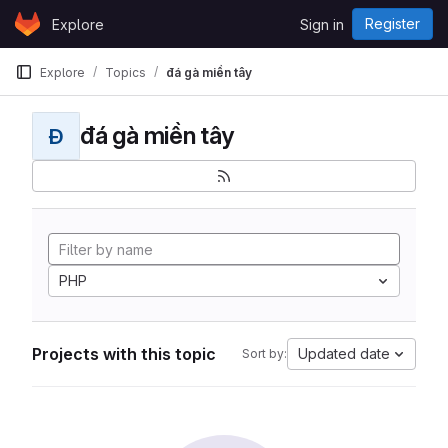
Skip to content
Register
Explore
Sign in
GitLab
Explore
Topics
đá gà miền tây
đá gà miền tây
Đ
PHP
Projects with this topic
Updated date
Sort by: