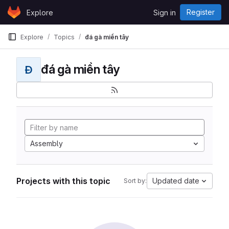
Skip to content
Register
Explore
Sign in
GitLab
Explore
Topics
đá gà miền tây
đá gà miền tây
Đ
Assembly
Projects with this topic
Updated date
Sort by: