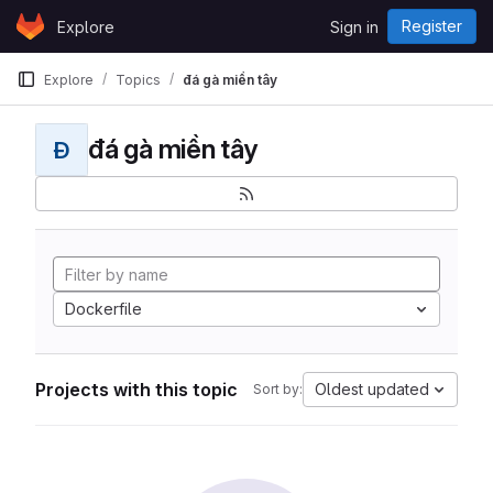
Skip to content
Register
Explore
Sign in
GitLab
Explore
Topics
đá gà miền tây
đá gà miền tây
Đ
Dockerfile
Projects with this topic
Oldest updated
Sort by: