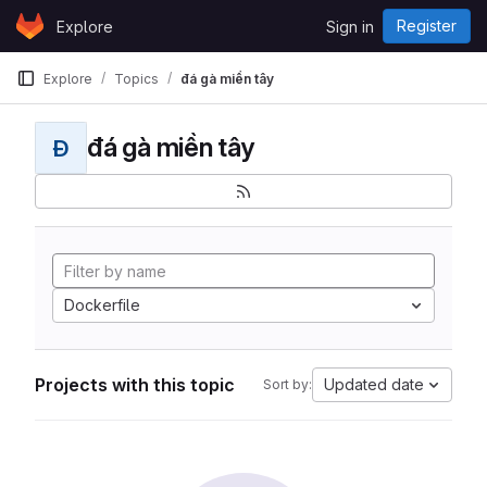
Skip to content
Register
Explore
Sign in
GitLab
Explore
Topics
đá gà miền tây
đá gà miền tây
Đ
Dockerfile
Projects with this topic
Updated date
Sort by: