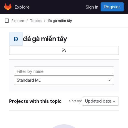
Skip to content
Register
Explore
Sign in
GitLab
Explore
Topics
đá gà miền tây
đá gà miền tây
Đ
Standard ML
Projects with this topic
Updated date
Sort by: