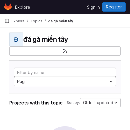
Skip to content
Register
Explore
Sign in
GitLab
Explore
Topics
đá gà miền tây
đá gà miền tây
Đ
Pug
Projects with this topic
Oldest updated
Sort by: