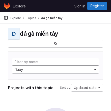
Skip to content
Register
Explore
Sign in
GitLab
Explore
Topics
đá gà miền tây
đá gà miền tây
Đ
Ruby
Projects with this topic
Updated date
Sort by: