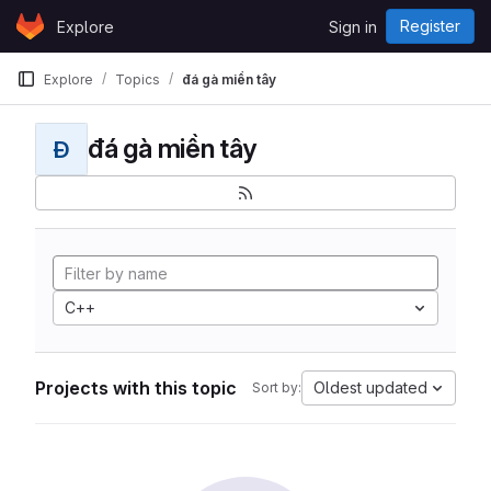
Skip to content
Register
Explore
Sign in
GitLab
Explore
Topics
đá gà miền tây
đá gà miền tây
Đ
C++
Projects with this topic
Oldest updated
Sort by: