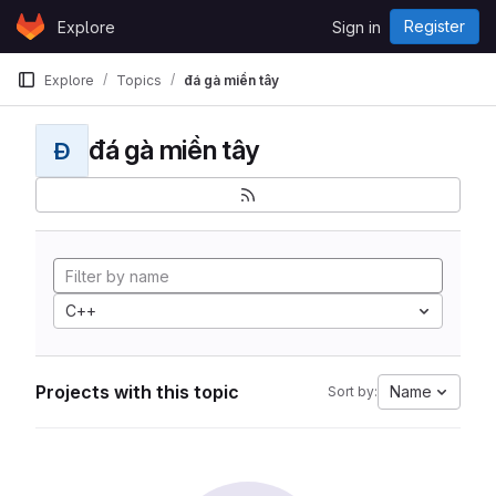
Skip to content
Register
Explore
Sign in
GitLab
Explore
Topics
đá gà miền tây
đá gà miền tây
Đ
C++
Projects with this topic
Name
Sort by: