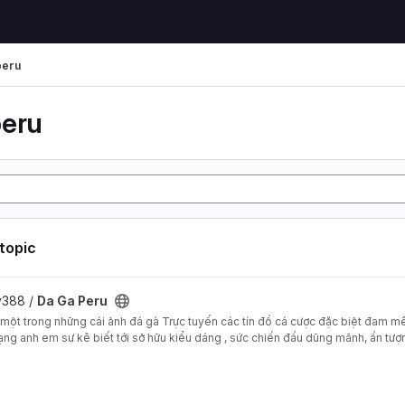
peru
peru
 topic
ect
v388 /
Da Ga Peru
 một trong những cái ảnh đá gà Trực tuyến các tín đồ cá cược đặc biệt đam mê
ạng anh em sư kê biết tới sở hữu kiểu dáng , sức chiến đấu dũng mãnh, ấn tượn
thống những nhà mẫu Trực tuyến khai triển đặc trưng phổ quát. cùng Topsv3
a chế độ đá gà Peru tận nhà mẫu Sv388 ngay dưới đây. Tags: #dagaperu #đ
.com/da-ga-peru/