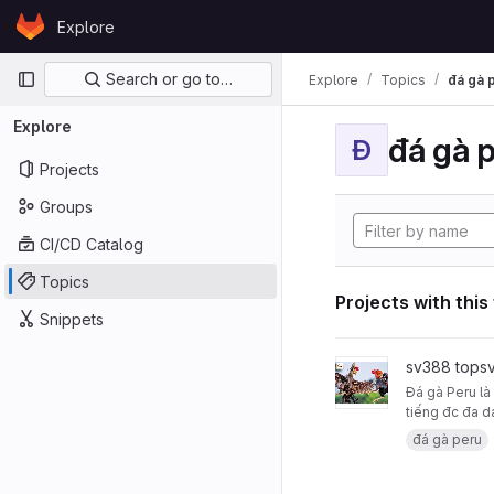
Skip to content
Explore
GitLab
Primary navigation
Search or go to…
Explore
Topics
đá gà 
Explore
đá gà 
Đ
Projects
Groups
CI/CD Catalog
Topics
Projects with this
Snippets
View Da Ga Peru proj
sv388 tops
Đá gà Peru là
tiếng đc đa d
đang được hệ 
đá gà peru
pháp chơi củ
s://topsv388