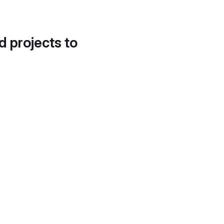
d projects to