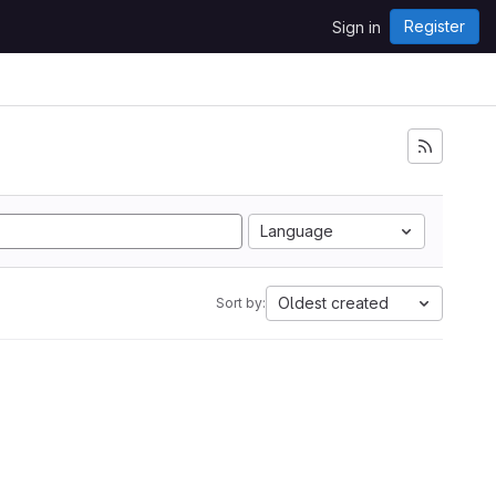
Register
Sign in
Language
Oldest created
Sort by: