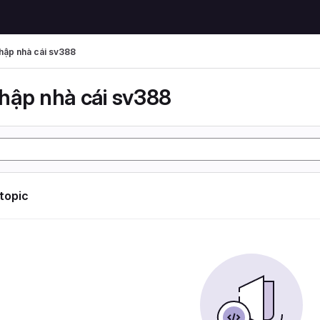
hập nhà cái sv388
hập nhà cái sv388
 topic