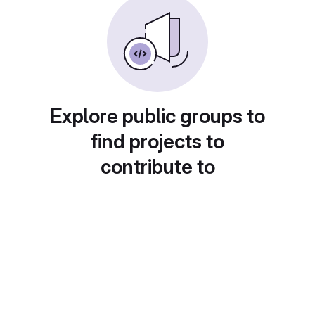
Explore public groups to
find projects to
contribute to