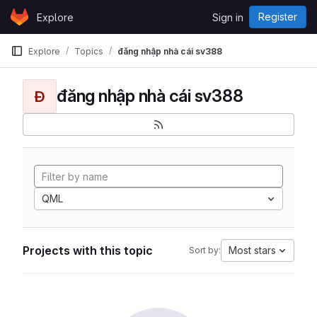
Skip to content
Register
Explore
Sign in
GitLab
Explore
Topics
đăng nhập nhà cái sv388
đăng nhập nhà cái sv388
Đ
QML
Projects with this topic
Most stars
Sort by: