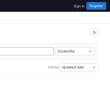
Register
Sign in
Dockerfile
Updated date
Sort by: