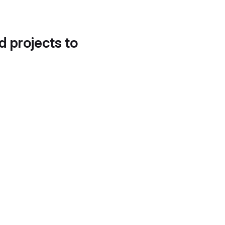
d projects to