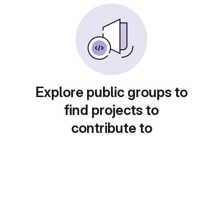
Explore public groups to
find projects to
contribute to