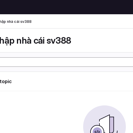
hập nhà cái sv388
hập nhà cái sv388
 topic