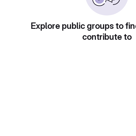
Explore public groups to fin
contribute to