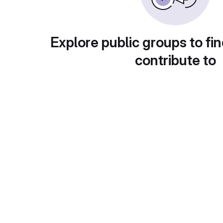
Explore public groups to fin
contribute to