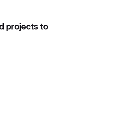
d projects to