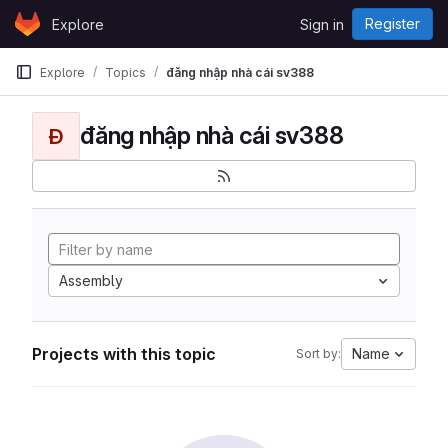
Skip to content
Register
Explore
Sign in
GitLab
Explore
Topics
đăng nhập nhà cái sv388
đăng nhập nhà cái sv388
Đ
Assembly
Projects with this topic
Name
Sort by: