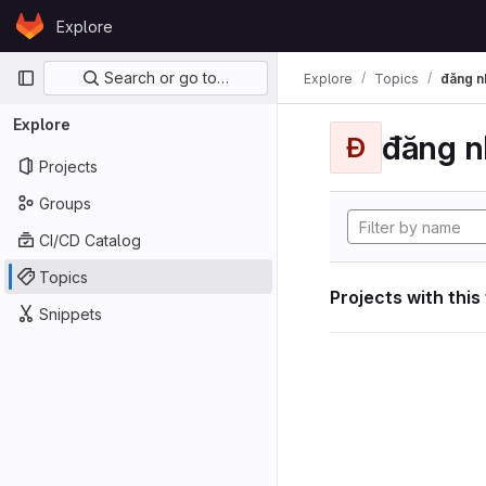
Skip to content
Explore
GitLab
Primary navigation
Search or go to…
Explore
Topics
đăng n
Explore
đăng n
Đ
Projects
Groups
CI/CD Catalog
Topics
Projects with this
Snippets