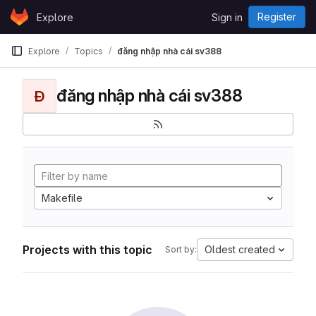
Skip to content
Register
Explore
Sign in
GitLab
Explore
Topics
đăng nhập nhà cái sv388
đăng nhập nhà cái sv388
Đ
Makefile
Projects with this topic
Oldest created
Sort by: