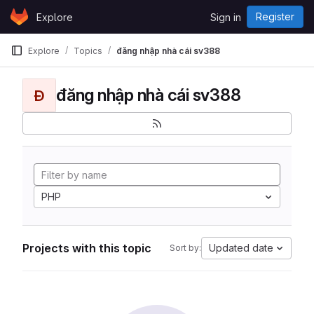
Skip to content
Register
Explore
Sign in
GitLab
Explore
Topics
đăng nhập nhà cái sv388
đăng nhập nhà cái sv388
Đ
PHP
Projects with this topic
Updated date
Sort by: