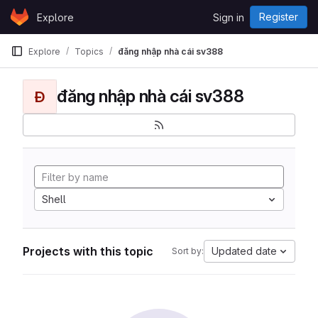
Skip to content
Register
Explore
Sign in
GitLab
Explore
Topics
đăng nhập nhà cái sv388
đăng nhập nhà cái sv388
Đ
Shell
Projects with this topic
Updated date
Sort by: