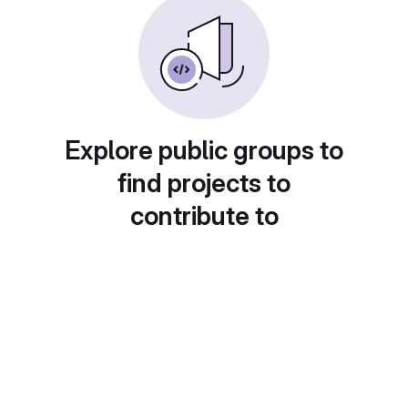
Explore public groups to
find projects to
contribute to