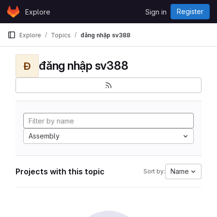
Skip to content
Register
Explore
Sign in
GitLab
Explore
Topics
đăng nhập sv388
đăng nhập sv388
Đ
Assembly
Projects with this topic
Name
Sort by: