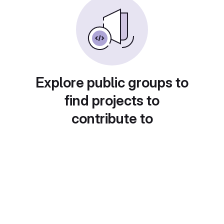
Explore public groups to
find projects to
contribute to